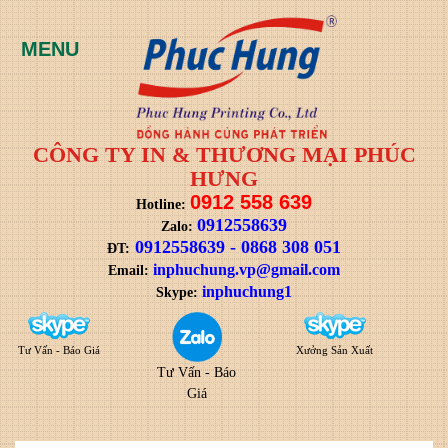
CÔNG TY IN & THƯƠNG MẠI PHÚC
HƯNG
0912 558 639
Hotline:
0912558639
Zalo:
0912558639
-
0868 308 051
ĐT:
i
nphuchung.vp@gmail.com
Email:
inphuchung1
Skype:
Tư Vấn - Báo Giá
Xưởng Sản Xuất
Tư Vấn - Báo
Giá