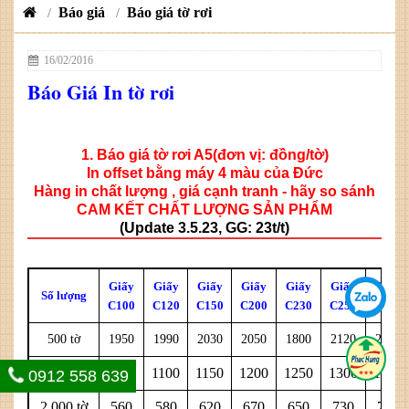
Báo giá
Báo giá tờ rơi
/
/
16/02/2016
Báo Giá In tờ rơi
1. Báo giá tờ rơi A5(đơn vị: đồng/tờ)
In offset bằng máy 4 màu của Đức
Hàng in chất lượng , giá cạnh tranh - hãy so sánh
CAM KẾT CHẤT LƯỢNG SẢN PHẨM
(Update 3.5.23, GG: 23t/t)
Giấy
Giấy
Giấy
Giấy
Giấy
Giấy
Giấy
Số lượng
C100
C120
C150
C200
C230
C250
C300
500 tờ
1950
1990
2030
2050
1800
2120
2200
1,000 tờ
1050
1100
1150
1200
1250
1300
1350
0912 558 639
2,000 tờ
560
580
620
670
650
730
785