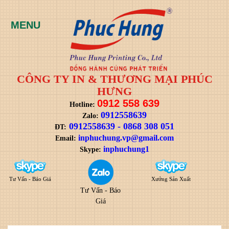
CÔNG TY IN & THƯƠNG MẠI PHÚC
HƯNG
0912 558 639
Hotline:
0912558639
Zalo:
0912558639
-
0868 308 051
ĐT:
i
nphuchung.vp@gmail.com
Email:
inphuchung1
Skype:
Tư Vấn - Báo Giá
Xưởng Sản Xuất
Tư Vấn - Báo
Giá