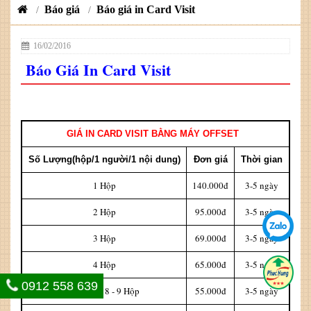
Báo giá
Báo giá in Card Visit
/
/
16/02/2016
Báo Giá In Card Visit
GIÁ IN CARD VISIT BẰNG MÁY OFFSET
Số Lượng(hộp/1 người/1 nội dung)
Đơn giá
Thời gian
1 Hộp
140.000đ
3-5 ngày
2 Hộp
95.000đ
3-5 ngày
3 Hộp
69.000đ
3-5 ngày
4 Hộp
65.000đ
3-5 ngày
0912 558 639
5 - 6 - 7 - 8 - 9 Hộp
55.000đ
3-5 ngày