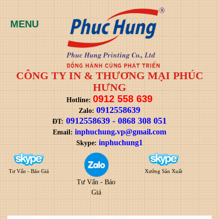
CÔNG TY IN & THƯƠNG MẠI PHÚC
HƯNG
0912 558 639
Hotline:
0912558639
Zalo:
0912558639
-
0868 308 051
ĐT:
i
nphuchung.vp@gmail.com
Email:
inphuchung1
Skype:
Tư Vấn - Báo Giá
Xưởng Sản Xuất
Tư Vấn - Báo
Giá