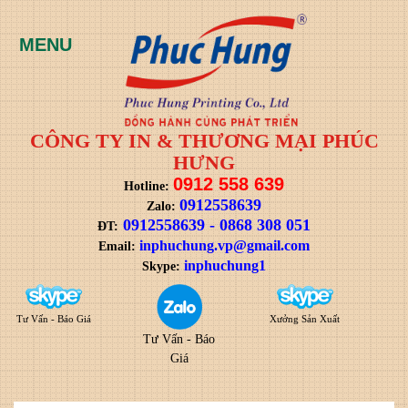
CÔNG TY IN & THƯƠNG MẠI PHÚC
HƯNG
0912 558 639
Hotline:
0912558639
Zalo:
0912558639
-
0868 308 051
ĐT:
i
nphuchung.vp@gmail.com
Email:
inphuchung1
Skype:
Tư Vấn - Báo Giá
Xưởng Sản Xuất
Tư Vấn - Báo
Giá