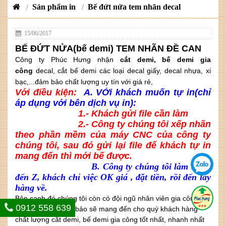
Sản phẩm in
Bế đứt nửa tem nhãn decal
/
/
15/06/2017
BẾ ĐỨT NỬA(bế demi) TEM NHÃN ĐỀ CAN
Công ty Phúc Hưng
nhận
cắt demi, bế demi gia
công
decal, cắt bế demi các loại decal giấy, decal nhựa, xi
bạc,...đảm bảo chất lượng uy tín với giá rẻ,
Với điều kiện:
A. VỚi khách muốn tự in(chỉ
áp dụng với bên dịch vụ in):
1.- Khách gửi file cần làm
2.- Công ty chúng tôi xếp nhãn
theo phần mềm của máy CNC của công ty
chúng tôi, sau đó gửi lại file để khách tự in
mang đến thì mới bế được.
B. Công ty chúng tôi làm từ A
đến Z, khách chỉ việc OK giá , đặt tiền, rồi đến lấy
hàng về.
Bên cạnh đó chúng tôi còn có
đội ngũ nhân viên gia công cắt
0912 558 639
bế lành nghề đảm bảo sẽ mang đến cho quý khách hàng
chất lượng cắt demi, bế demi gia công tốt nhất, nhanh nhất