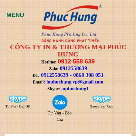
CÔNG TY IN & THƯƠNG MẠI PHÚC
HƯNG
0912 558 639
Hotline:
0912558639
Zalo:
0912558639
-
0868 308 051
ĐT:
i
nphuchung.vp@gmail.com
Email:
inphuchung1
Skype:
Tư Vấn - Báo Giá
Xưởng Sản Xuất
Tư Vấn - Báo
Giá