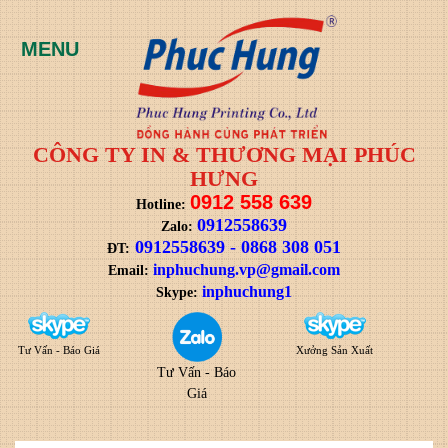
CÔNG TY IN & THƯƠNG MẠI PHÚC
HƯNG
0912 558 639
Hotline:
0912558639
Zalo:
0912558639
-
0868 308 051
ĐT:
i
nphuchung.vp@gmail.com
Email:
inphuchung1
Skype:
Tư Vấn - Báo Giá
Xưởng Sản Xuất
Tư Vấn - Báo
Giá