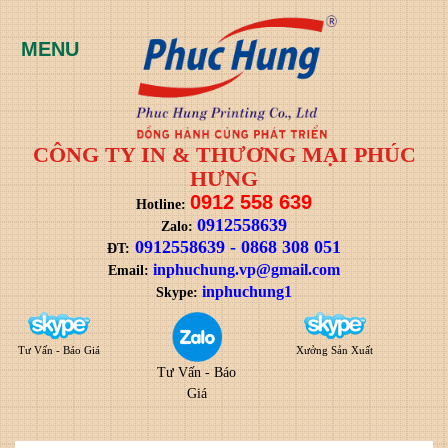
CÔNG TY IN & THƯƠNG MẠI PHÚC
HƯNG
0912 558 639
Hotline:
0912558639
Zalo:
0912558639
-
0868 308 051
ĐT:
i
nphuchung.vp@gmail.com
Email:
inphuchung1
Skype:
Tư Vấn - Báo Giá
Xưởng Sản Xuất
Tư Vấn - Báo
Giá