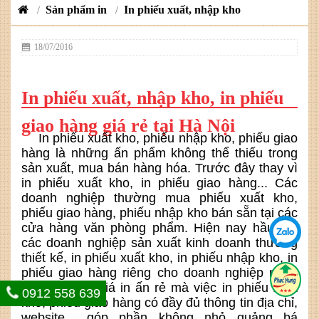
Sản phẩm in
In phiếu xuất, nhập kho
/
/
18/07/2016
In phiếu xuất, nhập kho, in phiếu
giao hàng giá rẻ tại Hà Nội
In phiếu xuất kho, phiếu nhập kho, phiếu giao
hàng là những ấn phẩm không thể thiếu trong
sản xuất, mua bán hàng hóa. Trước đây thay vì
in phiếu xuất kho, in phiếu giao hàng... Các
doanh nghiệp thường mua phiếu xuất kho,
phiếu giao hàng, phiếu nhập kho bán sẵn tại các
cửa hàng văn phòng phẩm. Hiện nay hầu hết
các doanh nghiệp sản xuất kinh doanh thường
thiết kế, in phiếu xuất kho, in phiếu nhập kho, in
phiếu giao hàng riêng cho doanh nghiệp mình
không chỉ vì giá in ấn rẻ mà việc in phiếu xuất
0912 558 639
kho, phiếu giao hàng có đầy đủ thông tin địa chỉ,
website... góp phần không nhỏ quảng bá