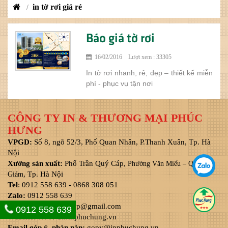
in tờ rơi giá rẻ
/
Báo giá tờ rơi
16/02/2016 Lượt xem : 33305
In tờ rơi nhanh, rẻ, đẹp – thiết kế miễn
phí - phục vụ tận nơi
CÔNG TY IN & THƯƠNG MẠI PHÚC
HƯNG
VPGD:
Số 8, ngõ 52/3, Phố Quan Nhân, P.Thanh Xuân, Tp. Hà
Nội
Xưởng sản xuất:
Phố Trần Quý Cáp,
Phường Văn Miếu – Quốc Tử
, Tp. Hà Nội
Giám
Tel
: 0912 558 639 - 0868 308 051
Zalo:
0912 558 639
Email:
inphuchung.vp@gmail.com
0912 558 639
Website:
HTTPS://
inphuchung.vn
Email góp ý, phàn nàn:
gopy@inphuchung.vn