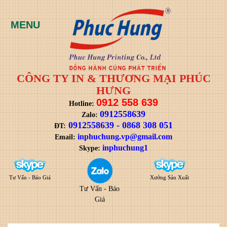
CÔNG TY IN & THƯƠNG MẠI PHÚC
HƯNG
0912 558 639
Hotline:
0912558639
Zalo:
0912558639
-
0868 308 051
ĐT:
i
nphuchung.vp@gmail.com
Email:
inphuchung1
Skype:
Tư Vấn - Báo Giá
Xưởng Sản Xuất
Tư Vấn - Báo
Giá