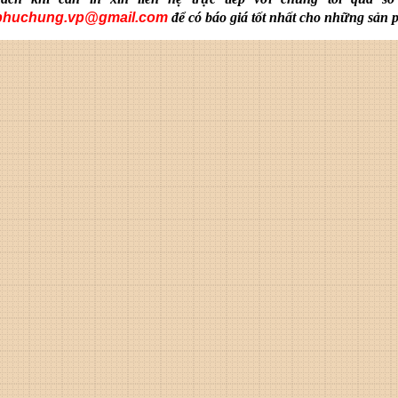
phuchung.vp@gmail.com
để có báo giá tốt nhất cho những sản