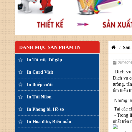
DANH MỤC SẢN PHẨM IN
Sản
/
In Tờ rơi, Tờ gấp
26/06/20
Dịch v
In Card Visit
Dịch vụ
c
tường, tấ
In thiếp cưới
tìm hiểu 
In Túi Nilon
Những ưu 
Tại các c
In Phong bì, Hồ sơ
- Trong l
nhất trên
In Hóa đơn, Biểu mẫu