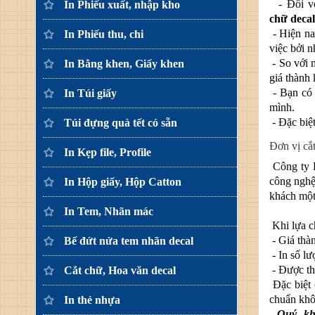
- Đối vớ
In Phiếu xuất, nhập kho
chữ deca
- Hiện n
In Phiếu thu, chi
việc bởi 
- So với 
In Bằng khen, Giấy khen
giá thành 
- Bạn có 
In Túi giấy
mình.
- Đặc biệt
Túi đựng quà tết có sẵn
Đơn vị cắ
In Kẹp file, Profile
Công ty P
công nghệ
In Hộp giấy, Hộp Catton
khách một
In Tem, Nhãn mác
Khi lựa c
- Giá thàn
Bế đứt nửa tem nhãn decal
- In số lư
- Được th
Cắt chữ, Hoa văn decal
Đặc biệt
chuẩn khô
In thẻ nhựa
Quý khá