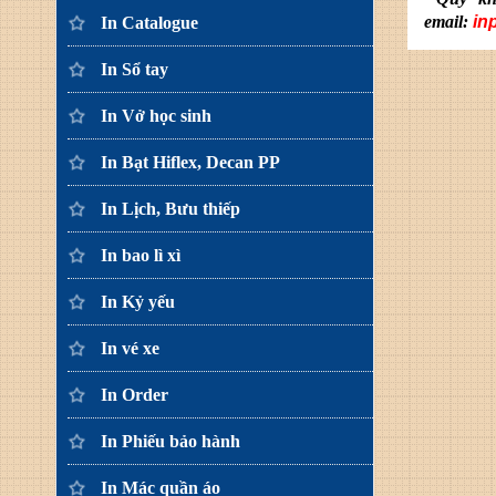
email:
in
In Catalogue
In Sổ tay
In Vở học sinh
In Bạt Hiflex, Decan PP
In Lịch, Bưu thiếp
In bao lì xì
In Kỷ yếu
In vé xe
In Order
In Phiếu bảo hành
In Mác quần áo