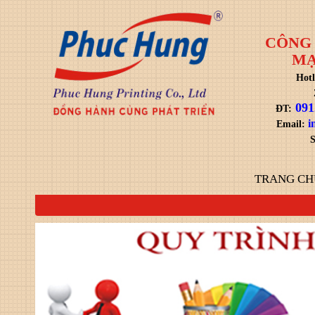
CÔNG 
MẠ
Hotl
091
ĐT:
i
Email:
S
TRANG CH