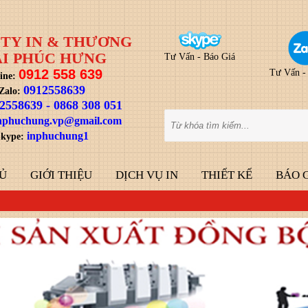
TY IN & THƯƠNG
I PHÚC HƯNG
Tư Vấn - Báo Giá
0912 558 639
Tư Vấn -
ine:
0912558639
Zalo:
2558639
-
0868 308 051
nphuchung.vp@gmail.com
inphuchung1
kype:
Ủ
GIỚI THIỆU
DỊCH VỤ IN
THIẾT KẾ
BÁO 