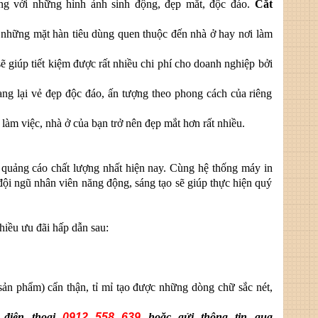
g với những hình ảnh sinh động, đẹp mắt, độc đáo.
Cắt
 những mặt hàn tiêu dùng quen thuộc đến nhà ở hay nơi làm
ẽ giúp tiết kiệm được rất nhiều chi phí cho doanh nghiệp bởi
ng lại vẻ đẹp độc đáo, ấn tượng theo phong cách của riêng
 làm việc, nhà ở của bạn trở nên đẹp mắt hơn rất nhiều.
quảng cáo chất lượng nhất hiện nay. Cùng hệ thống máy in
đội ngũ nhân viên năng động, sáng tạo sẽ giúp thực hiện quý
hiều ưu đãi hấp dẫn sau:
sản phẩm) cẩn thận, tỉ mỉ tạo được những dòng chữ sắc nét,
 điện thoại
0912 558 639
hoặc gửi thông tin qua