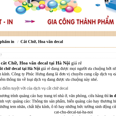
 phẩm in
Cắt Chữ, Hoa văn decal
/
17
ụ
cắt Chữ, Hoa văn decal tại Hà Nội
giá rẻ
ắt chữ decal tại Hà Nội
giá rẻ đang được mọi người ưa chuộng bởi n
m kính. Công ty Phúc Hưng đang là đơn vị chuyên cung cấp dịch vụ
c
thêm thông tin về loại dịch vụ đang được ưa chuộng này nhé.
điểm tuyệt vời của dịch vụ cắt chữ decal
hương trình quảng cáo hay trang trí nhà ở, văn phòng, cửa hàng thì
in 
ĩnh vực quảng cáo: Thông tin sản phẩm, biển quảng cáo hay thương hiệ
 những tem nhãn, chất liệu kính, ô tô hay những bức tường sinh động c