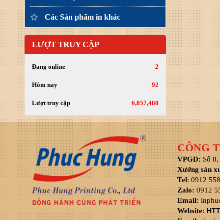
Các Sản phẩm in khác
LƯỢT TRUY CẬP
Đang online
2
Hôm nay
92
Lượt truy cập
6,857,480
CÔNG T
VPGD:
Số 8,
Xưởng sản x
Tel
: 0912 55
Zalo:
0912 5
Email:
inphu
Website:
HTT