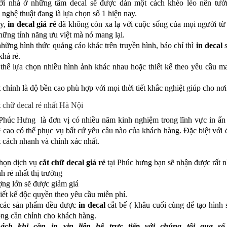
i nhà ở những tấm decal sẽ được dán một cách khéo léo nên tườn
l
nghệ thuật đang là lựa chọn số 1 hiện nay.
ay,
in decal giá rẻ
đã không còn xa lạ với cuộc sống của mọi người từ
những tính năng ưu việt mà nó mang lại.
những hình thức quảng cáo khác trên truyền hình, báo chí thì
in decal
s
khá rẻ.
thể lựa chọn nhiều hình ảnh khác nhau hoặc thiết kế theo yêu cầu ma
 chính là độ bền cao phù hợp với mọi thời tiết khắc nghiệt giúp cho nơi
t chữ decal rẻ nhất Hà Nội
húc Hưng là đơn vị có nhiều năm kinh nghiệm trong lĩnh vực in ấn 
 cao có thể phục vụ bất cứ yêu cầu nào của khách hàng. Đặc biệt với 
 cách nhanh và chính xác nhất.
họn dịch vụ
cắt chữ decal giá rẻ
tại Phúc hưng bạn sẽ nhận được rất n
h rẻ nhất thị trường
ợng lớn sẽ được giảm giá
iết kế độc quyền theo yêu cầu miễn phí.
 các sản phẩm đều được
in decal
cắt bế ( khâu cuối cùng để tạo hình 
ng cần chỉnh cho khách hàng.
ch khi cần in xin liên hệ trực tiếp với chúng tôi qua số