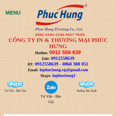
CÔNG TY IN & THƯƠNG MẠI PHÚC
HƯNG
0912 558 639
Hotline:
0912558639
Zalo:
0912558639
-
0868 308 051
ĐT:
i
nphuchung.vp@gmail.com
Email:
inphuchung1
Skype:
Tư Vấn - Báo Giá
Xưởng Sản Xuất
Tư Vấn - Báo
Giá